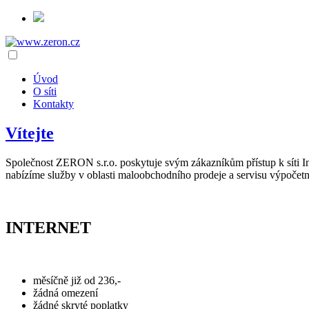
Úvod
O síti
Kontakty
Vítejte
Společnost ZERON s.r.o. poskytuje svým zákazníkům přístup k síti In
nabízíme služby v oblasti maloobchodního prodeje a servisu výpočetn
INTERNET
měsíčně již od 236,-
žádná omezení
žádné skryté poplatky